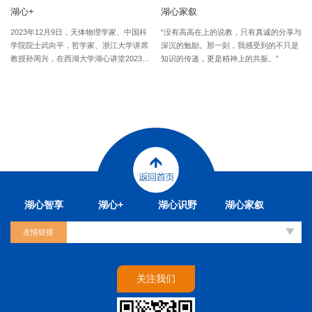
湖心+
湖心家叙
2023年12月9日，天体物理学家、中国科
“没有高高在上的说教，只有真诚的分享与
学院院士武向平，哲学家、浙江大学讲席
深沉的勉励。那一刻，我感受到的不只是
教授孙周兴，在西湖大学湖心讲堂2023冬
知识的传递，更是精神上的共振。”
季公开课，围绕“原初的诗话”，带领我们
神游已知的宇宙，探索
湖心智享
湖心+
湖心识野
湖心家叙
友情链接
关注我们