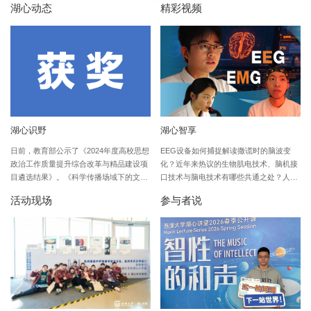
湖心动态
精彩视频
湖心识野
湖心智享
日前，教育部公示了《2024年度高校思想
EEG设备如何捕捉解读撒谎时的脑波变
政治工作质量提升综合改革与精品建设项
化？近年来热议的生物肌电技术、脑机接
目遴选结果》。《科学传播场域下的文化
口技术与脑电技术有哪些共通之处？人体
育人创新实践基于“湖心讲堂”品牌项目的
与机器之间的信息交换是如何实现的？在
活动现场
参与者说
探索》获评“2024年度高校思想政治工作
本期湖心科学磁场“少年问大学”VLOG，
精品项目”。
西湖大学科普团回应了我们从中学收集到
的提问，以“测谎仪”为切入点，探讨脑
电、肌电及脑机接口等话题。