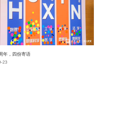
周年，四份寄语
9-23