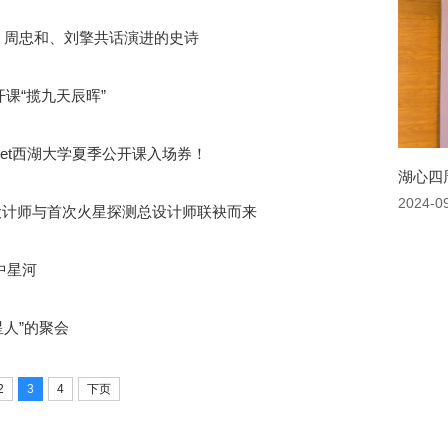
课：周忠和、刘擎共话演进的史诗
公开课“揽九天辰晖”
et西湖大学夏季公开课入场券！
湖心四
2024-0
设计师与首次火星探测总设计师联袂而来
中星河
星人”的聚会
2
3
4
下页