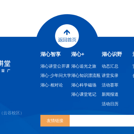
湖心智享
湖心+
湖心识野
湖心讲堂公开课
湖心追光之旅
动态汇总
湖心·少年问大学
湖心知识漂流瓶
讲堂实录
湖心·相对论
湖心科学磁场
活动荟萃
）
湖心课堂笔记
新闻报道
活动日历
学（云谷校区）
友情链接