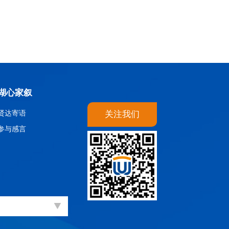
湖心家叙
贤达寄语
关注我们
参与感言