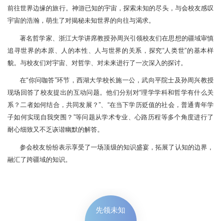
前往世界边缘的旅行。神游已知的宇宙，探索未知的尽头，与会校友感叹
宇宙的浩瀚，萌生了对揭秘未知世界的向往与渴求。
著名哲学家、浙江大学讲席教授孙周兴引领校友们在思想的疆域审慎
追寻世界的本原、人的本性、人与世界的关系，探究“人类世”的基本样
貌。与校友们对宇宙、对哲学、对未来进行了一次深入的探讨。
在“你问咖答”环节，西湖大学校长施一公，武向平院士及孙周兴教授
现场回答了校友提出的互动问题。他们分别对“理学学科和哲学有什么关
系？二者如何结合，共同发展？”、“在当下学历贬值的社会，普通青年学
子如何实现自我突围？”等问题从学术专业、心路历程等多个角度进行了
耐心细致又不乏诙谐幽默的解答。
参会校友纷纷表示享受了一场顶级的知识盛宴，拓展了认知的边界，
融汇了跨疆域的知识。
先领未知