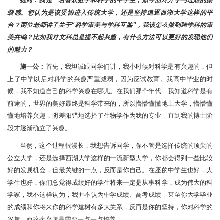
提问：我是一名喜欢数学和科学的中学生，如今面对升学与理想的撕
裂感。您认为是该妥协进入传统大学，还是坚持追逐西湖大学这样的平
台？两位老师讲了关于“科学审美与学科互鉴”，我该怎么做到跨学科的审
美共鸣？比如我对文科总是提不起兴趣，有什么方法可以更好的发现他们
的魅力？
施一公：
首先，我坦诚跟同学们讲，我小时候对科学是有兴趣的，但
上了中学以后对科学的兴趣严重减弱，因为应试教育。我高中毕业的时
候，我不知道自己的科学兴趣在哪儿。在我们那个年代，我知道科学是有
前途的，世界的美好最终是科学带来的，所以懵懵懂懂地上大学，懵懵懂
懂地培养兴趣，阴差阳错地选择了生物学作为我的专业，直到我的博士阶
段才逐渐确立了兴趣。
当然，这个过程很漫长，我想告诉同学，你不管是选择传统的顶尖的
公立大学，还是选择西湖大学这样的一流新型大学，你都会得到一些比较
好的发展机会，但最关键的一点，反而是你自己。在座的中学生也好，大
学生也好，你们总觉得成绩好的学生将来一定是从事科学，成为伟大的科
学家，我不这样认为，我并不认为中学成绩、高考成绩，甚至你大学毕业
的成绩和你将来你的科学建树有多大关系，反而是你的坚持，你对科学的
兴趣，而这个兴趣是需要一点一点培养。