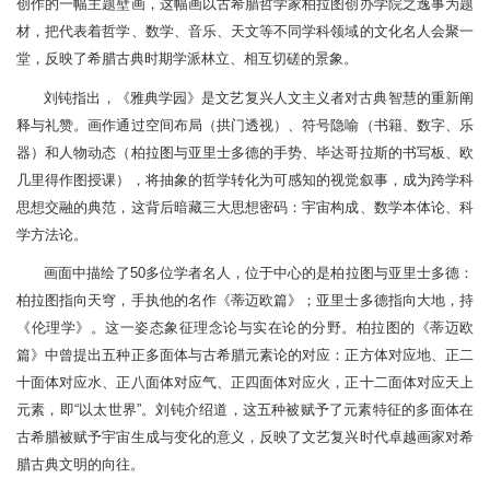
创作的一幅主题壁画，这幅画以古希腊哲学家柏拉图创办学院之逸事为题
材，把代表着哲学、数学、音乐、天文等不同学科领域的文化名人会聚一
堂，反映了希腊古典时期学派林立、相互切磋的景象。
刘钝指出，《雅典学园》是文艺复兴人文主义者对古典智慧的重新阐
释与礼赞。画作通过空间布局（拱门透视）、符号隐喻（书籍、数字、乐
器）和人物动态（柏拉图与亚里士多德的手势、毕达哥拉斯的书写板、欧
几里得作图授课），将抽象的哲学转化为可感知的视觉叙事，成为跨学科
思想交融的典范，这背后暗藏三大思想密码：宇宙构成、数学本体论、科
学方法论。
画面中描绘了50多位学者名人，位于中心的是柏拉图与亚里士多德：
柏拉图指向天穹，手执他的名作《蒂迈欧篇》；亚里士多德指向大地，持
《伦理学》。这一姿态象征理念论与实在论的分野。柏拉图的《蒂迈欧
篇》中曾提出五种正多面体与古希腊元素论的对应：正方体对应地、正二
十面体对应水、正八面体对应气、正四面体对应火，正十二面体对应天上
元素，即“以太世界”。刘钝介绍道，这五种被赋予了元素特征的多面体在
古希腊被赋予宇宙生成与变化的意义，反映了文艺复兴时代卓越画家对希
腊古典文明的向往。