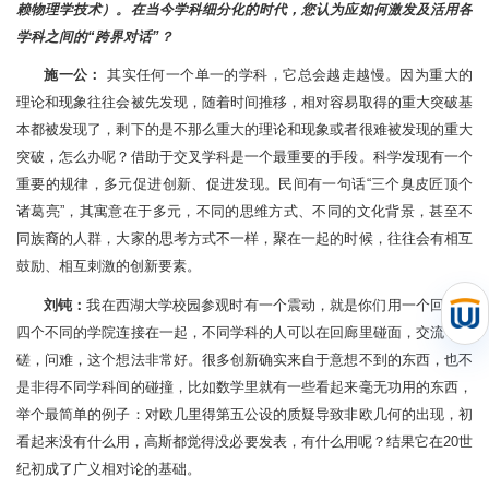
赖物理学技术）。在当今学科细分化的时代，您认为应如何激发及活用各
学科之间的“跨界对话”？
施一公：
其实任何一个单一的学科，它总会越走越慢。因为重大的
理论和现象往往会被先发现，随着时间推移，相对容易取得的重大突破基
本都被发现了，剩下的是不那么重大的理论和现象或者很难被发现的重大
突破，怎么办呢？借助于交叉学科是一个最重要的手段。科学发现有一个
重要的规律，多元促进创新、促进发现。民间有一句话“三个臭皮匠顶个
诸葛亮”，其寓意在于多元，不同的思维方式、不同的文化背景，甚至不
同族裔的人群，大家的思考方式不一样，聚在一起的时候，往往会有相互
鼓励、相互刺激的创新要素。
刘钝：
我在西湖大学校园参观时有一个震动，就是你们用一个回廊将
四个不同的学院连接在一起，不同学科的人可以在回廊里碰面，交流，切
磋，问难，这个想法非常好。很多创新确实来自于意想不到的东西，也不
是非得不同学科间的碰撞，比如数学里就有一些看起来毫无功用的东西，
举个最简单的例子：对欧几里得第五公设的质疑导致非欧几何的出现，初
看起来没有什么用，高斯都觉得没必要发表，有什么用呢？结果它在20世
纪初成了广义相对论的基础。