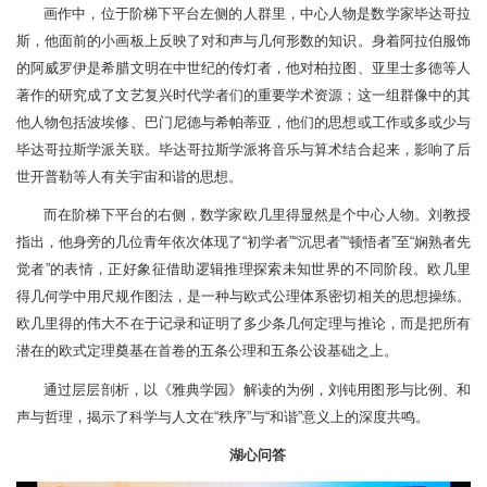
画作中，位于阶梯下平台左侧的人群里，中心人物是数学家毕达哥拉
斯，他面前的小画板上反映了对和声与几何形数的知识。身着阿拉伯服饰
的阿威罗伊是希腊文明在中世纪的传灯者，他对柏拉图、亚里士多德等人
著作的研究成了文艺复兴时代学者们的重要学术资源；这一组群像中的其
他人物包括波埃修、巴门尼德与希帕蒂亚，他们的思想或工作或多或少与
毕达哥拉斯学派关联。毕达哥拉斯学派将音乐与算术结合起来，影响了后
世开普勒等人有关宇宙和谐的思想。
而在阶梯下平台的右侧，数学家欧几里得显然是个中心人物。刘教授
指出，他身旁的几位青年依次体现了“初学者”“沉思者”“顿悟者”至“娴熟者先
觉者”的表情，正好象征借助逻辑推理探索未知世界的不同阶段。欧几里
得几何学中用尺规作图法，是一种与欧式公理体系密切相关的思想操练。
欧几里得的伟大不在于记录和证明了多少条几何定理与推论，而是把所有
潜在的欧式定理奠基在首卷的五条公理和五条公设基础之上。
通过层层剖析，以《雅典学园》解读的为例，刘钝用图形与比例、和
声与哲理，揭示了科学与人文在“秩序”与“和谐”意义上的深度共鸣。
湖心问答