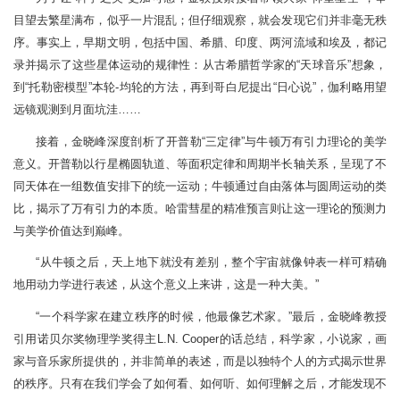
目望去繁星满布，似乎一片混乱；但仔细观察，就会发现它们并非毫无秩
序。事实上，早期文明，包括中国、希腊、印度、两河流域和埃及，都记
录并揭示了这些星体运动的规律性：从古希腊哲学家的“天球音乐”想象，
到“托勒密模型”本轮-均轮的方法，再到哥白尼提出“日心说”，伽利略用望
远镜观测到月面坑洼……
接着，金晓峰深度剖析了开普勒“三定律”与牛顿万有引力理论的美学
意义。开普勒以行星椭圆轨道、等面积定律和周期半长轴关系，呈现了不
同天体在一组数值安排下的统一运动；牛顿通过自由落体与圆周运动的类
比，揭示了万有引力的本质。哈雷彗星的精准预言则让这一理论的预测力
与美学价值达到巅峰。
“从牛顿之后，天上地下就没有差别，整个宇宙就像钟表一样可精确
地用动力学进行表述，从这个意义上来讲，这是一种大美。”
“一个科学家在建立秩序的时候，他最像艺术家。”最后，金晓峰教授
引用诺贝尔奖物理学奖得主L.N. Cooper的话总结，科学家，小说家，画
家与音乐家所提供的，并非简单的表述，而是以独特个人的方式揭示世界
的秩序。只有在我们学会了如何看、如何听、如何理解之后，才能发现不