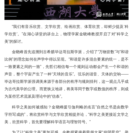
“我们有音乐欣赏、文学欣赏、绘画欣赏、体育欣赏，却鲜少提及‘科
学欣赏’。”在湖心讲堂的讲台上，物理学家金晓峰教授开启了对“科学之
美”的探讨。
金晓峰首先追溯到古希腊毕达哥拉斯学派，介绍了“万物皆数”与“和谐
比例”的理念如何在声学中得以呈现。“和谐是许多混合要素的统一，是不
一致要素之间的一致”，先哲们相信每一个规则运动都会产生一个和谐的
声音，整个宇宙产生了一种“天球的音乐”。弦乐的谐音、天体的交响——
毕达哥拉斯学派强调美来源于各部分的有序与规则排列，这一观点几乎成
为古代美学的公理。而更狭义地讲，将美等同于数字或数值的秩序，则成
为某些艺术流派及理论中的“信条”。
科学之美如何被感知？金晓峰援引伽利略的名言“自然之书是由数学
字符写成的”，将欣赏科学与文学欣赏相提并论，“科学之美更接近文学之
美，欣赏科学，首先要理解科学语言与理智符号。”
为了让“科学之美”更加可感，金教授紧接着带领大家“仰望星空”，举