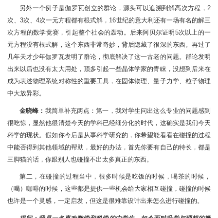
另外一个例子是伽罗瓦创立的群论，源头可以追溯到解高次方程，2
次、3次、4次一元方程都有根式解，16世纪的意大利还有一场有名的解三
次方程的数学竞赛，引起整个社会的轰动。后来阿贝尔证明5次以上的一
元方程没有根式解，这个东西非常奇妙，背后隐藏了很深的东西。再过了
几年天才少年伽罗瓦发明了群论，彻底解决了这一古老的问题。群论发明
出来以后也没有太大用处，顶多引起一些晶体学家的青睐，没想到后来在
成为表述物理系统对称性的重要工具，在固体物理、量子力学、粒子物理
中大放异彩。
金晓峰：
我简单补充两点：第一，我对学生问出这么专业的问题感到
很吃惊，显然他很清楚今天的学科已经细分化的时代，这确实是我们今天
科学的现状。假如你今后是从事科学研究的，你希望能看看在碰撞的过程
中能否得到其他领域的帮助，最好的办法，首先你要有自己的特长，都是
三脚猫的话，你跟别人也碰撞不出太多真正的东西。
第二，在碰撞的过程当中，很多时候是吃饭的时候，喝茶的时候，
（喝）咖啡的时候，这些都是提供一些机会给大家相互碰撞，碰撞的时候
也许是一个灵感，一定启发，但这是很难靠设计出来怎么进行碰撞的。